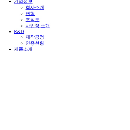
기업정보
회사소개
연혁
조직도
사업장 소개
R&D
제작공정
인증현황
제품소개
지능형주차로봇 PARKIE
승강기식
평면왕복식
다층순환식
수직순환식
승강횡행식
자동차용 승강기
외부방향전환장치
컨베이어 방식
사업실적
국내실적
해외실적
유지보수/리모델링