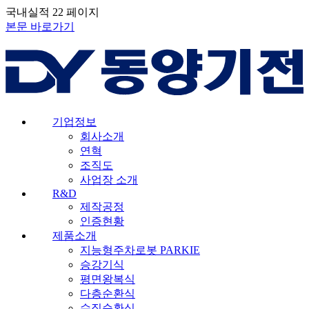
국내실적 22 페이지
본문 바로가기
기업정보
회사소개
연혁
조직도
사업장 소개
R&D
제작공정
인증현황
제품소개
지능형주차로봇 PARKIE
승강기식
평면왕복식
다층순환식
수직순환식